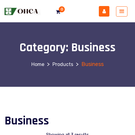
0
Category:
Business
>
>
Business
Products
Business
Showing all 3 results