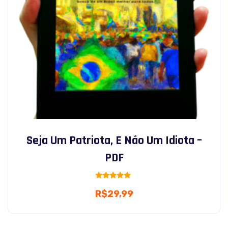
Seja Um Patriota, E Não Um Idiota –
PDF
Rated
R$
29,99
5.00
out of 5