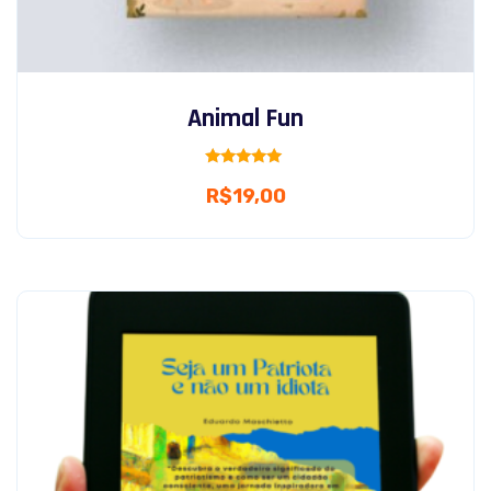
Animal Fun
Rated
R$
19,00
5.00
out of 5