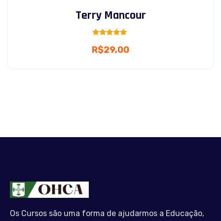
Terry Mancour
Rated
R$
29,00
5.00
out of 5
Os Cursos são uma forma de ajudarmos a Educação,